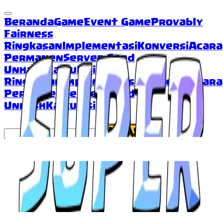
Beranda
Game
Event Game
Provably
Fairness
Ringkasan
Implementasi
Konversi
Acara
Permanen
Server Seed
Unhash
Kalkulasi
Ringkasan
Implementasi
Konversi
Acara
Permanen
Server Seed
Unhash
Kalkulasi
Server Seed (Hashed)
UNHASH